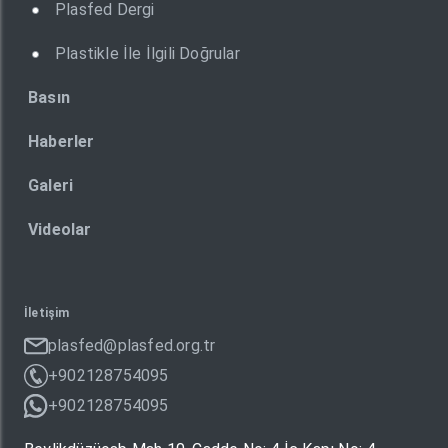
Plasfed Dergi
Plastikle İle İlgili Doğrular
Basın
Haberler
Galeri
Videolar
İletişim
plasfed@plasfed.org.tr
+902128754095
+902128754095